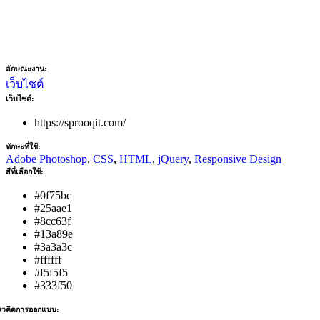
ลักษณะงาน:
เว็บไซต์
เว็บไซต์:
https://sprooqit.com/
ทักษะที่ใช้:
Adobe Photoshop
,
CSS
,
HTML
,
jQuery
,
Responsive Design
สีที่เลือกใช้:
#0f75bc
#25aae1
#8cc63f
#13a89e
#3a3a3c
#ffffff
#f5f5f5
#333f50
วคิดการออกแบบ: