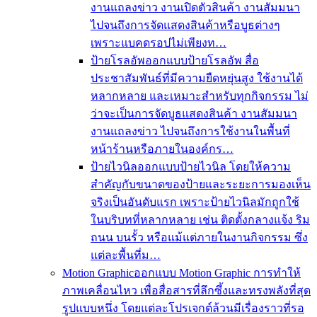
งานแถลงข่าว งานเปิดตัวสินค้า งานสัมมนา
ไปจนถึงการจัดแสดงสินค้าหรือบูธต่างๆ
เพราะแบคดรอปไม่เพียงท…
ป้ายโรลอัพ
ออกแบบป้ายโรลอัพ สื่อ
ประชาสัมพันธ์ที่มีความยืดหยุ่นสูง ใช้งานได้
หลากหลาย และเหมาะสำหรับทุกกิจกรรม ไม่
ว่าจะเป็นการจัดบูธแสดงสินค้า งานสัมมนา
งานแถลงข่าว ไปจนถึงการใช้งานในพื้นที่
หน้าร้านหรือภายในองค์กร…
ป้ายไวนิล
ออกแบบป้ายไวนิล โดยให้ความ
สำคัญกับขนาดของป้ายและระยะการมองเห็น
จริงเป็นอันดับแรก เพราะป้ายไวนิลมักถูกใช้
ในบริบทที่หลากหลาย เช่น ติดตั้งกลางแจ้ง ริม
ถนน บนรั้ว หรือแม้แต่ภายในงานกิจกรรม ซึ่ง
แต่ละพื้นที่ม…
Motion Graphic
ออกแบบ Motion Graphic การทำให้
ภาพเคลื่อนไหว เพื่อสื่อสารที่ลึกซึ้งและทรงพลังที่สุด
รูปแบบหนึ่ง โดยแต่ละโปรเจกต์ล้วนมีเรื่องราวที่รอ