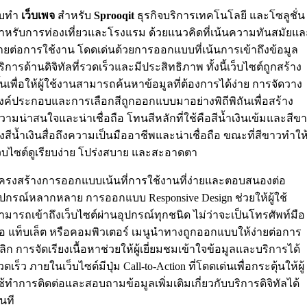
ับทำ
เว็บเพจ
สำหรับ
Sprooqit
ธุรกิจบริการเทคโนโลยี และโซลูชั่น
ำหรับการท่องเที่ยวและโรงแรม ด้วยแนวคิดที่เน้นความทันสมัยแล
่ายต่อการใช้งาน โดดเด่นด้วยการออกแบบที่เน้นการเข้าถึงข้อมูล
ริการด้านดิจิทัลที่รวดเร็วและมีประสิทธิภาพ ทั้งนี้เว็บไซต์ถูกสร้าง
ึ้นเพื่อให้ผู้ใช้งานสามารถค้นหาข้อมูลที่ต้องการได้ง่าย การจัดวาง
งค์ประกอบและการเลือกสีถูกออกแบบมาอย่างพิถีพิถันเพื่อสร้าง
วามน่าสนใจและน่าเชื่อถือ โทนสีหลักที่ใช้คือสีน้ำเงินเข้มและสีข
ึ่งสีน้ำเงินสื่อถึงความเป็นมืออาชีพและน่าเชื่อถือ ขณะที่สีขาวทำให
ว็บไซต์ดูเรียบง่าย โปร่งสบาย และสะอาดตา
ครงสร้างการออกแบบเน้นที่การใช้งานที่ง่ายและตอบสนองต่อ
ุปกรณ์หลากหลาย การออกแบบ Responsive Design ช่วยให้ผู้ใช้
ามารถเข้าถึงเว็บไซต์ผ่านอุปกรณ์ทุกชนิด ไม่ว่าจะเป็นโทรศัพท์มือ
ือ แท็บเล็ต หรือคอมพิวเตอร์ เมนูนำทางถูกออกแบบให้ง่ายต่อการ
ลิก การจัดเรียงเนื้อหาช่วยให้ผู้เยี่ยมชมเข้าใจข้อมูลและบริการได้
วดเร็ว ภายในเว็บไซต์มีปุ่ม Call-to-Action ที่โดดเด่นเพื่อกระตุ้นให้ผู้
ช้ทำการติดต่อและสอบถามข้อมูลเพิ่มเติมเกี่ยวกับบริการดิจิทัลได้
ันที