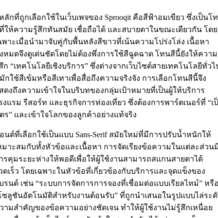
ีหลักที่ถูกเลือกใช้ในเว็บเพจของ Sprooqit คือสีฟ้าอมเขียว ซึ่งเป็นโ
ีที่ให้ความรู้สึกทันสมัย เชื่อถือได้ และสบายตาในขณะเดียวกัน โดย
ฉพาะเมื่อนำมาจับคู่กับพื้นหลังสีขาวที่เน้นความโปร่งโล่ง เนื้อหา
ั้งหมดจึงดูเด่นชัดโดยไม่ต้องพึ่งการใช้สีฉูดฉาด โทนสีนี้ยังให้ความ
ู้สึก “เทคโนโลยีเชิงบริการ” ซึ่งต่างจากเว็บไซต์สายเทคโนโลยีทั่วไ
ี่มักใช้สีเข้มหรือสีเทาเพื่อสื่อถึงความจริงจัง การเลือกโทนสีนี้จึง
สดงถึงความเข้าใจในบริบทของกลุ่มเป้าหมายที่เป็นผู้ให้บริการ
รงแรม รีสอร์ท และธุรกิจการท่องเที่ยว ซึ่งต้องการพาร์ตเนอร์ที่ “เป
ิตร” และเข้าใจโลกของลูกค้าอย่างแท้จริง
อนต์ที่เลือกใช้เป็นแบบ Sans-Serif สมัยใหม่ที่มีการปรับน้ำหนักให้
หมาะสมกับทั้งหัวข้อและเนื้อหา การจัดเรียงข้อความในแต่ละส่วนม
ารคุมระยะห่างให้พอดีเพื่อให้ผู้ใช้งานสามารถสแกนสายตาได้
วดเร็ว โดยเฉพาะในหัวข้อที่เกี่ยวข้องกับบริการและจุดแข็งของ
บรนด์ เช่น “ระบบการจัดการการจองที่เชื่อมต่อแบบเรียลไทม์” หรื
โซลูชันอัตโนมัติสำหรับงานต้อนรับ” ที่ถูกนำเสนอในรูปแบบไล่ระด
วามสำคัญของข้อความอย่างชัดเจน ทำให้ผู้ใช้งานไม่รู้สึกเหนื่อย