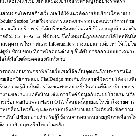
ณะเลื่อนหน้าเว็บไซต์ และยังเข้าใจสารสำคัญได้อย่างรวดเร็ว
นส่วนของโครงสร้างเว็บเพจ ได้ใช้แนวคิดการจัดเรียงเนื้อหาแบบ
odular Section โดยเริ่มจากการแสดงภาพรวมของแบรนด์ตามด้วย
ายละเอียดบริการ ข้อได้เปรียบเชิงเทคโนโลยี รีวิวจากลูกค้า และปิ
้ายด้วย Call to Action ที่ชัดเจน ซึ่งทั้งหมดนี้ถูกออกแบบให้ไหลลื่นโ
ม่สะดุด การใช้ภาพและ Infographic ที่วางแบบแถวเดียวทำให้เว็บไซ
ม่ดูซับซ้อน ขณะที่ภาพไอคอนต่าง ๆ ก็ได้รับการออกแบบมาเฉพาะ
พื่อให้มีสไตล์สอดคล้องกันทั้งเว็บ
ารออกแบบภาพกราฟิกในเว็บเพจนี้ถือเป็นจุดเด่นอีกประการหนึ่ง
ดยเลือกใช้ภาพแบบ Flat Design ผสมกับเส้นสายที่มีความโค้งมนเพื่
ร้างความรู้สึกเป็นมิตร โดยเฉพาะอย่างยิ่งในส่วนที่ต้องอธิบายการ
ำงานของระบบหลังบ้าน เช่น การซิงค์ข้อมูลกับระบบโรงแรม หรือ
ารเชื่อมต่อกับแพลตฟอร์ม OTA ทั้งหมดนี้ถูกย่อยให้เข้าใจง่ายผ่าน
าพเคลื่อนไหวสั้น ๆ และกราฟิกเชิงอธิบายแบบไม่ต้องพึ่งข้อความ
ากเกินไป ซึ่งเหมาะสำหรับผู้ใช้งานจากหลากหลายภูมิภาคที่อาจไม
ช้ภาษาอังกฤษหรือไทยเป็นหลัก