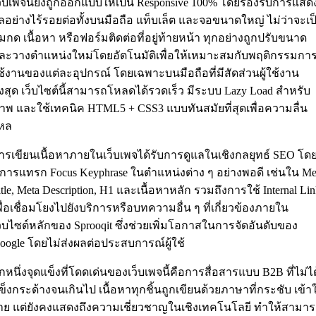
ว็บเพจนี้ยังถูกออกแบบให้เป็น Responsive 100% โดยรองรับการแสด
ลอย่างไร้รอยต่อทั้งบนมือถือ แท็บเล็ต และจอขนาดใหญ่ ไม่ว่าจะเป
ุ่มกด เนื้อหา หรือฟอร์มติดต่อที่อยู่ท้ายหน้า ทุกอย่างถูกปรับขนาด
ละวางตำแหน่งใหม่โดยอัตโนมัติเพื่อให้เหมาะสมกับพฤติกรรมกา
ช้งานของแต่ละอุปกรณ์ โดยเฉพาะบนมือถือที่มีสัดส่วนผู้ใช้งาน
ูงสุด เว็บไซต์นี้สามารถโหลดได้รวดเร็ว มีระบบ Lazy Load สำหรับ
าพ และใช้เทคนิค HTML5 + CSS3 แบบทันสมัยที่สุดเพื่อความลื่น
หล
ารเขียนเนื้อหาภายในเว็บเพจได้รับการดูแลในเชิงกลยุทธ์ SEO โด
ีการแทรก Focus Keyphrase ในตำแหน่งต่าง ๆ อย่างพอดี เช่นใน Me
itle, Meta Description, H1 และเนื้อหาหลัก รวมถึงการใช้ Internal Li
พื่อเชื่อมโยงไปยังบริการหรือบทความอื่น ๆ ที่เกี่ยวข้องภายใน
ว็บไซต์หลักของ Sprooqit ซึ่งช่วยเพิ่มโอกาสในการจัดอันดับของ
oogle โดยไม่ส่งผลต่อประสบการณ์ผู้ใช้
ีกหนึ่งจุดแข็งที่โดดเด่นของเว็บเพจนี้คือการสื่อสารแบบ B2B ที่ไม่ได
ข็งกระด้างจนเกินไป เนื้อหาทุกชิ้นถูกเขียนด้วยภาษาที่กระชับ เข้า
่าย แต่ยังคงแสดงถึงความเชี่ยวชาญในเชิงเทคโนโลยี ทำให้สามา