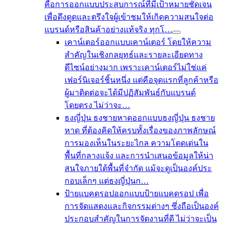
คือการออกแบบประสบการณ์ที่มีเป้าหมายชัดเจน
เพื่อดึงดูดและตรึงใจผู้เข้าชมให้เกิดความสนใจต่อ
แบรนด์หรือสินค้าอย่างแท้จริง ทุกโ…
เคาน์เตอร์
ออกแบบเคาน์เตอร์ โดยให้ความ
สำคัญในเชิงกลยุทธ์และรายละเอียดทาง
ดีไซน์อย่างมาก เพราะเคาน์เตอร์ไม่ใช่แค่
เฟอร์นิเจอร์ชิ้นหนึ่ง แต่คือจุดแรกที่ลูกค้าหรือ
ผู้มาติดต่อจะได้มีปฏิสัมพันธ์กับแบรนด์
โดยตรง ไม่ว่าจะ…
ธงญี่ปุ่น ธงชายหาด
ออกแบบธงญี่ปุ่น ธงชาย
หาด ที่ต้องคิดให้ครบทั้งเรื่องของภาพลักษณ์
การมองเห็นในระยะไกล ความโดดเด่นใน
พื้นที่กลางแจ้ง และการนำเสนอข้อมูลให้น่า
สนใจภายใต้พื้นที่จำกัด แม้จะดูเป็นองค์ประ
กอบเล็กๆ แต่ธงญี่ปุ่นก…
ป้ายแบคดรอป
ออกแบบป้ายแบคดรอป เพื่อ
การจัดแสดงและกิจกรรมต่างๆ ซึ่งถือเป็นองค์
ประกอบสำคัญในการจัดงานที่ดี ไม่ว่าจะเป็น