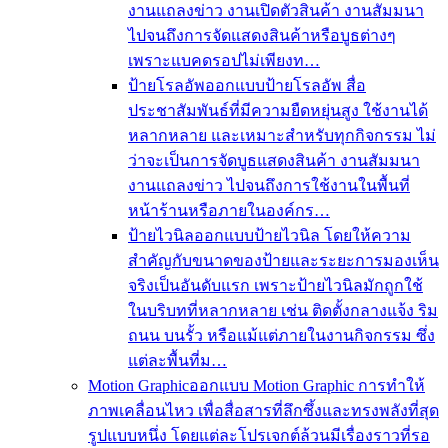
งานแถลงข่าว งานเปิดตัวสินค้า งานสัมมนา
ไปจนถึงการจัดแสดงสินค้าหรือบูธต่างๆ
เพราะแบคดรอปไม่เพียงท…
ป้ายโรลอัพ
ออกแบบป้ายโรลอัพ สื่อ
ประชาสัมพันธ์ที่มีความยืดหยุ่นสูง ใช้งานได้
หลากหลาย และเหมาะสำหรับทุกกิจกรรม ไม่
ว่าจะเป็นการจัดบูธแสดงสินค้า งานสัมมนา
งานแถลงข่าว ไปจนถึงการใช้งานในพื้นที่
หน้าร้านหรือภายในองค์กร…
ป้ายไวนิล
ออกแบบป้ายไวนิล โดยให้ความ
สำคัญกับขนาดของป้ายและระยะการมองเห็น
จริงเป็นอันดับแรก เพราะป้ายไวนิลมักถูกใช้
ในบริบทที่หลากหลาย เช่น ติดตั้งกลางแจ้ง ริม
ถนน บนรั้ว หรือแม้แต่ภายในงานกิจกรรม ซึ่ง
แต่ละพื้นที่ม…
Motion Graphic
ออกแบบ Motion Graphic การทำให้
ภาพเคลื่อนไหว เพื่อสื่อสารที่ลึกซึ้งและทรงพลังที่สุด
รูปแบบหนึ่ง โดยแต่ละโปรเจกต์ล้วนมีเรื่องราวที่รอ