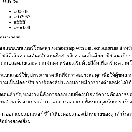
สีที่เลือกใช้:
#0068fd
#0a2957
#ffffff
#ebcb68
วคิดการออกแบบ:
อกแบบแบนเนอร์โฆษณา
Membership with FinTech Australia สำหร
ีไซน์ที่เน้นความทันสมัยและสื่อสารถึงความเป็นมืออาชีพ แนวคิดกา
วามปลอดภัยและความมั่นคง พร้อมเสริมด้วยสีส้มเพื่อสร้างความ
ัวแบนเนอร์ใช้รูปทรงเรขาคณิตที่จัดวางอย่างสมดุล เพื่อให้ผู้ชม
วามเป็นมืออาชีพ การจัดองค์ประกอบภาพมีการวางตำแหน่งโลโก้แ
ุดเด่นสำคัญของงานนี้คือการออกแบบที่ตอบโจทย์ความต้องการของธ
าพลักษณ์ของแบรนด์ แนวคิดการออกแบบทั้งหมดมุ่งเน้นการสร้างคว
าน ออกแบบแบนเนอร์ นี้ไม่เพียงตอบสนองเป้าหมายของลูกค้าในการป
ด้อย่างยอดเยี่ยม