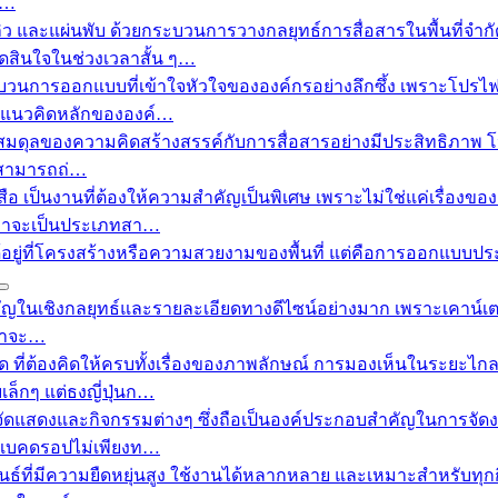
ร…
 และแผ่นพับ ด้วยกระบวนการวางกลยุทธ์การสื่อสารในพื้นที่จำกัดอย่
ตัดสินใจในช่วงเวลาสั้น ๆ…
วนการออกแบบที่เข้าใจหัวใจขององค์กรอย่างลึกซึ้ง เพราะโปรไฟล์
ีพ แนวคิดหลักขององค์…
ลของความคิดสร้างสรรค์กับการสื่อสารอย่างมีประสิทธิภาพ โปสเตอ
ละสามารถถ่…
อ เป็นงานที่ต้องให้ความสำคัญเป็นพิเศษ เพราะไม่ใช่แค่เรื่อ
ม่ว่าจะเป็นประเภทสา…
อยู่ที่โครงสร้างหรือความสวยงามของพื้นที่ แต่คือการออกแบบประสบ
เชิงกลยุทธ์และรายละเอียดทางดีไซน์อย่างมาก เพราะเคาน์เตอร์ไม่ใ
ว่าจะ…
 ที่ต้องคิดให้ครบทั้งเรื่องของภาพลักษณ์ การมองเห็นในระยะไก
เล็กๆ แต่ธงญี่ปุ่นก…
ดแสดงและกิจกรรมต่างๆ ซึ่งถือเป็นองค์ประกอบสำคัญในการจัดงานท
ะแบคดรอปไม่เพียงท…
นธ์ที่มีความยืดหยุ่นสูง ใช้งานได้หลากหลาย และเหมาะสำหรับทุ