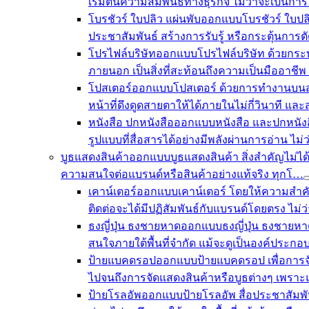
เริ่มต้นความสัมพันธ์ทางธุรกิจ ไม่ว่าจะเป็นกา
โบรชัวร์ ใบปลิว แผ่นพับ
ออกแบบโบรชัวร์ ใบปลิว
ประชาสัมพันธ์ สร้างการรับรู้ หรือกระตุ้นการ
โปรไฟล์บริษัท
ออกแบบโปรไฟล์บริษัท ด้วยกระบ
ภายนอก เป็นสิ่งที่สะท้อนถึงความเป็นมืออาช
โปสเตอร์
ออกแบบโปสเตอร์ ด้วยการทำงานบนสมดุ
หน้าที่ดึงดูดสายตาให้ได้ภายในไม่กี่วินาที แ
หนังสือ ปกหนังสือ
ออกแบบหนังสือ และปกหนังสื
รูปแบบที่สื่อสารได้อย่างมีพลังผ่านการอ่าน ไ
บูธแสดงสินค้า
ออกแบบบูธแสดงสินค้า สิ่งสำคัญไม่ได้
ความสนใจต่อแบรนด์หรือสินค้าอย่างแท้จริง ทุกโ…
เคาน์เตอร์
ออกแบบเคาน์เตอร์ โดยให้ความสำคัญใน
ติดต่อจะได้มีปฏิสัมพันธ์กับแบรนด์โดยตรง ไม่
ธงญี่ปุ่น ธงชายหาด
ออกแบบธงญี่ปุ่น ธงชายหาด
สนใจภายใต้พื้นที่จำกัด แม้จะดูเป็นองค์ประกอบ
ป้ายแบคดรอป
ออกแบบป้ายแบคดรอป เพื่อการจั
ไปจนถึงการจัดแสดงสินค้าหรือบูธต่างๆ เพรา
ป้ายโรลอัพ
ออกแบบป้ายโรลอัพ สื่อประชาสัมพั