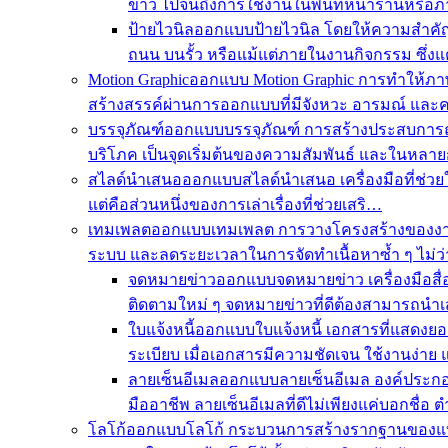
ข่าว ไปจนถึงการใช้งานในพื้นที่หน้าร้านหรื
ป้ายไวนิล
ออกแบบป้ายไวนิล โดยให้ความสำคัญก
ถนน บนรั้ว หรือแม้แต่ภายในงานกิจกรรม ซึ่งแต
Motion Graphic
ออกแบบ Motion Graphic การทำให้ภาพเค
สร้างสรรค์ผ่านการออกแบบที่มีจังหวะ อารมณ์ แล
บรรจุภัณฑ์
ออกแบบบรรจุภัณฑ์ การสร้างประสบการณ์ต
บริโภค เป็นจุดเริ่มต้นของความสัมพันธ์ และในหล
สไลด์นำเสนอ
ออกแบบสไลด์นำเสนอ เครื่องมือที่ช่วยใ
แต่คือส่วนหนึ่งของการเล่าเรื่องที่ช่วยเสริ…
เทมเพลต
ออกแบบเทมเพลต การวางโครงสร้างของงานใ
ระบบ และลดระยะเวลาในการจัดทำเนื้อหาซ้ำ ๆ ไม่ว
จดหมายข่าว
ออกแบบจดหมายข่าว เครื่องมือสื่อ
ติดตามใหม่ ๆ จดหมายข่าวที่ดีต้องสามารถนำ
ใบแจ้งหนี้
ออกแบบใบแจ้งหนี้ เอกสารที่แสดงยอ
ระเบียบ เมื่อเอกสารมีความชัดเจน ใช้งานง่าย 
ลายเซ็นอีเมล
ออกแบบลายเซ็นอีเมล องค์ประกอบ
มืออาชีพ ลายเซ็นอีเมลที่ดีไม่เพียงแค่บอกชื่
โลโก้
ออกแบบโลโก้ กระบวนการสร้างรากฐานของแบรนด์