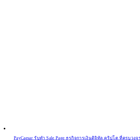
PayCaesar รับทำ Sale Page ธุรกิจการเงินดิจิทัล คริปโต ที่ครบวงจ