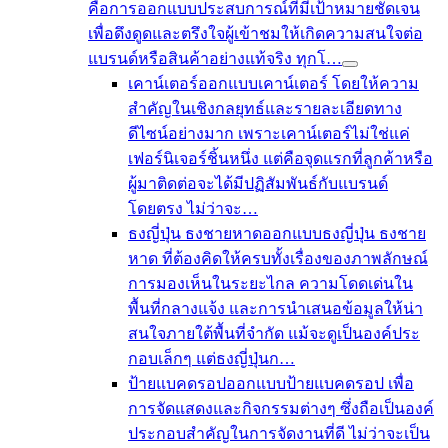
คือการออกแบบประสบการณ์ที่มีเป้าหมายชัดเจน
เพื่อดึงดูดและตรึงใจผู้เข้าชมให้เกิดความสนใจต่อ
แบรนด์หรือสินค้าอย่างแท้จริง ทุกโ…
เคาน์เตอร์
ออกแบบเคาน์เตอร์ โดยให้ความ
สำคัญในเชิงกลยุทธ์และรายละเอียดทาง
ดีไซน์อย่างมาก เพราะเคาน์เตอร์ไม่ใช่แค่
เฟอร์นิเจอร์ชิ้นหนึ่ง แต่คือจุดแรกที่ลูกค้าหรือ
ผู้มาติดต่อจะได้มีปฏิสัมพันธ์กับแบรนด์
โดยตรง ไม่ว่าจะ…
ธงญี่ปุ่น ธงชายหาด
ออกแบบธงญี่ปุ่น ธงชาย
หาด ที่ต้องคิดให้ครบทั้งเรื่องของภาพลักษณ์
การมองเห็นในระยะไกล ความโดดเด่นใน
พื้นที่กลางแจ้ง และการนำเสนอข้อมูลให้น่า
สนใจภายใต้พื้นที่จำกัด แม้จะดูเป็นองค์ประ
กอบเล็กๆ แต่ธงญี่ปุ่นก…
ป้ายแบคดรอป
ออกแบบป้ายแบคดรอป เพื่อ
การจัดแสดงและกิจกรรมต่างๆ ซึ่งถือเป็นองค์
ประกอบสำคัญในการจัดงานที่ดี ไม่ว่าจะเป็น