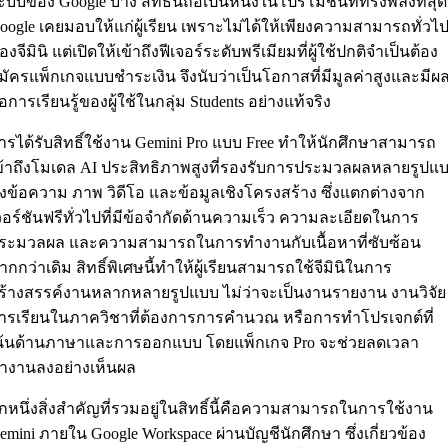
ะบบของ Google บ้าง สิทธิ์นี้ถือเป็นหนึ่งในโปรโมชันที่ทรงพลังที่สุดท
oogle เคยมอบให้แก่ผู้เรียน เพราะไม่ได้ให้เพียงความสามารถทั่วไ
องจีมินิ แต่เปิดให้เข้าถึงฟีเจอร์ระดับพรีเมียมที่ผู้ใช้ปกติจำเป็นต้อง
มัครแพ็กเกจแบบชำระเงิน จึงนับว่าเป็นโอกาสที่มีมูลค่าสูงและมีผ
่อการเรียนรู้ของผู้ใช้ในกลุ่ม Students อย่างแท้จริง
ารได้รับสิทธิ์ใช้งาน Gemini Pro แบบ Free ทำให้นักศึกษาสามารถ
ข้าถึงโมเดล AI ประสิทธิภาพสูงที่รองรับการประมวลผลหลายรูปแ
ั้งข้อความ ภาพ วิดีโอ และข้อมูลเชิงโครงสร้าง ซึ่งแตกต่างจาก
วอร์ชันฟรีทั่วไปที่มีข้อจำกัดด้านความเร็ว ความละเอียดในการ
ระมวลผล และความสามารถในการทำงานกับเนื้อหาที่ซับซ้อน
ากกว่าเดิม สิทธิ์พิเศษนี้ทำให้ผู้เรียนสามารถใช้จีมินิในการ
ร้างสรรค์งานหลากหลายรูปแบบ ไม่ว่าจะเป็นงานรายงาน งานวิจัย
ารเรียนในภาควิชาที่ต้องการการคำนวณ หรือการทำโปรเจกต์ที่
น้นด้านภาษาและการออกแบบ โดยแพ็กเกจ Pro จะช่วยลดเวลา
ำงานลงอย่างเห็นผล
ีกหนึ่งสิ่งสำคัญที่รวมอยู่ในสิทธิ์นี้คือความสามารถในการใช้งาน
emini ภายใน Google Workspace ผ่านบัญชีนักศึกษา ซึ่งเกี่ยวข้อง