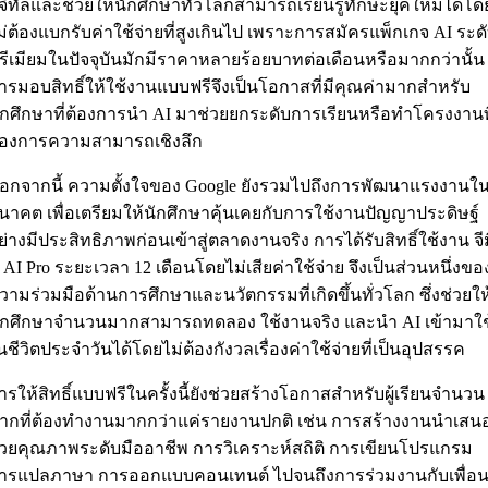
ิจิทัลและช่วยให้นักศึกษาทั่วโลกสามารถเรียนรู้ทักษะยุคใหม่ได้โด
ม่ต้องแบกรับค่าใช้จ่ายที่สูงเกินไป เพราะการสมัครแพ็กเกจ AI ระด
รีเมียมในปัจจุบันมักมีราคาหลายร้อยบาทต่อเดือนหรือมากกว่านั้น
ารมอบสิทธิ์ให้ใช้งานแบบฟรีจึงเป็นโอกาสที่มีคุณค่ามากสำหรับ
ักศึกษาที่ต้องการนำ AI มาช่วยยกระดับการเรียนหรือทำโครงงานที
้องการความสามารถเชิงลึก
อกจากนี้ ความตั้งใจของ Google ยังรวมไปถึงการพัฒนาแรงงานใ
นาคต เพื่อเตรียมให้นักศึกษาคุ้นเคยกับการใช้งานปัญญาประดิษฐ์
ย่างมีประสิทธิภาพก่อนเข้าสู่ตลาดงานจริง การได้รับสิทธิ์ใช้งาน จี
ิ AI Pro ระยะเวลา 12 เดือนโดยไม่เสียค่าใช้จ่าย จึงเป็นส่วนหนึ่งขอ
วามร่วมมือด้านการศึกษาและนวัตกรรมที่เกิดขึ้นทั่วโลก ซึ่งช่วยให
ักศึกษาจำนวนมากสามารถทดลอง ใช้งานจริง และนำ AI เข้ามาใช
นชีวิตประจำวันได้โดยไม่ต้องกังวลเรื่องค่าใช้จ่ายที่เป็นอุปสรรค
ารให้สิทธิ์แบบฟรีในครั้งนี้ยังช่วยสร้างโอกาสสำหรับผู้เรียนจำนวน
ากที่ต้องทำงานมากกว่าแค่รายงานปกติ เช่น การสร้างงานนำเสน
้วยคุณภาพระดับมืออาชีพ การวิเคราะห์สถิติ การเขียนโปรแกรม
ารแปลภาษา การออกแบบคอนเทนต์ ไปจนถึงการร่วมงานกับเพื่อ