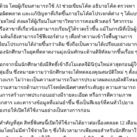
ด้วย โดยผู้เรียนสามารถใช้ AI ช่วยเขียนโค้ด อธิบายโค้ด ตรวจหา
้อผิดพลาด และแก้ปัญหาที่เกิดขึ้นภายในโค้ดโปรเจกต์ต่าง ๆ ได้แบ
รียลไทม์ ส่งผลให้ผู้เรียนในสาขาวิทยาการคอมพิวเตอร์ วิศวกรรม
รือสาขาที่เกี่ยวข้องสามารถเรียนรู้ได้รวดเร็วขึ้น แม้ในกรณีที่เป็นผู้
ริ่มต้นก็ยังสามารถใช้ฟีเจอร์ต่าง ๆ เพื่อทำความเข้าใจพื้นฐานการ
ขียนโปรแกรมได้ง่ายขึ้นกว่าเดิม ซึ่งถือเป็นความได้เปรียบอย่างมาก
องนักศึกษาในยุคที่ตลาดงานมุ่งเน้นทักษะด้านดิจิทัลมากขึ้นเรื่อย 
อกจากนั้นนักศึกษายังมีสิทธิ์เข้าถึงโมเดลจีมินิรุ่นใหม่ล่าสุดก่อนผู้ใ
ลุ่มอื่น ซึ่งหมายความว่านักศึกษาจะได้ทดลองคุณสมบัติใหม่ ๆ ตั้งแ
่วงแรก ไม่ว่าจะเป็นความสามารถในการประมวลผลแบบมัลติโหม
วามสามารถด้านการแก้โจทย์คณิตศาสตร์ระดับสูง ความสามารถ
นการสร้างภาพประกอบอย่างมีรายละเอียด หรือการตีความภาพ
อกสาร และตารางข้อมูลที่แม่นยำขึ้น ซึ่งเป็นฟีเจอร์ที่คนทั่วไปอาจ
้องรอให้เปิดให้ใช้งานอย่างเป็นทางการก่อน
ี่สำคัญที่สุด สิทธิ์พิเศษนี้เปิดให้ใช้งานได้ยาวต่อเนื่องตลอด 12 เดือน
ต็มโดยไม่มีค่าใช้จ่ายใด ๆ ซึ่งให้เวลามากเพียงพอสำหรับนักศึกษา