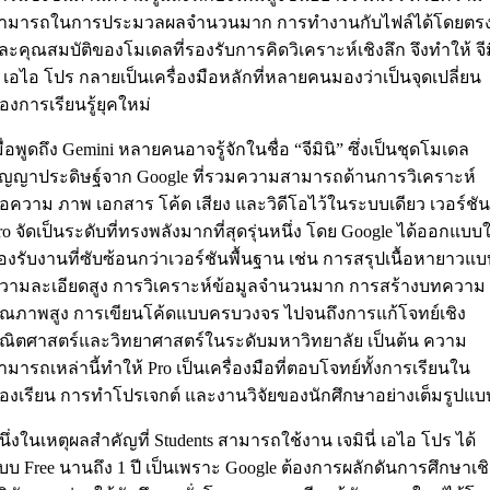
ามารถในการประมวลผลจำนวนมาก การทำงานกับไฟล์ได้โดยตร
ละคุณสมบัติของโมเดลที่รองรับการคิดวิเคราะห์เชิงลึก จึงทำให้ จีม
ิ เอไอ โปร กลายเป็นเครื่องมือหลักที่หลายคนมองว่าเป็นจุดเปลี่ยน
องการเรียนรู้ยุคใหม่
มื่อพูดถึง Gemini หลายคนอาจรู้จักในชื่อ “จีมินิ” ซึ่งเป็นชุดโมเดล
ัญญาประดิษฐ์จาก Google ที่รวมความสามารถด้านการวิเคราะห์
้อความ ภาพ เอกสาร โค้ด เสียง และวิดีโอไว้ในระบบเดียว เวอร์ชัน
ro จัดเป็นระดับที่ทรงพลังมากที่สุดรุ่นหนึ่ง โดย Google ได้ออกแบบใ
องรับงานที่ซับซ้อนกว่าเวอร์ชันพื้นฐาน เช่น การสรุปเนื้อหายาวแบ
วามละเอียดสูง การวิเคราะห์ข้อมูลจำนวนมาก การสร้างบทความ
ุณภาพสูง การเขียนโค้ดแบบครบวงจร ไปจนถึงการแก้โจทย์เชิง
ณิตศาสตร์และวิทยาศาสตร์ในระดับมหาวิทยาลัย เป็นต้น ความ
ามารถเหล่านี้ทำให้ Pro เป็นเครื่องมือที่ตอบโจทย์ทั้งการเรียนใน
้องเรียน การทำโปรเจกต์ และงานวิจัยของนักศึกษาอย่างเต็มรูปแบ
นึ่งในเหตุผลสำคัญที่ Students สามารถใช้งาน เจมินี่ เอไอ โปร ได้
บบ Free นานถึง 1 ปี เป็นเพราะ Google ต้องการผลักดันการศึกษาเชิ